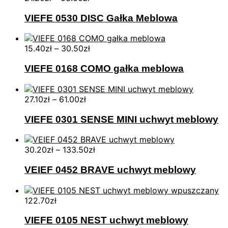
VIEFE 0530 DISC Gałka Meblowa
15.40
zł
–
30.50
zł
VIEFE 0168 COMO gałka meblowa
27.10
zł
–
61.00
zł
VIEFE 0301 SENSE MINI uchwyt meblowy
30.20
zł
–
133.50
zł
VEIEF 0452 BRAVE uchwyt meblowy
122.70
zł
VIEFE 0105 NEST uchwyt meblowy