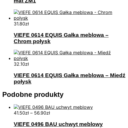
mat ZM1
31.80
zł
VIEFE 0614 EQUIS Gałka meblowa –
Chrom połysk
32.10
zł
VIEFE 0614 EQUIS Gałka meblowa – Miedź
połysk
Podobne produkty
41.50
zł
–
56.90
zł
VIEFE 0496 BAU uchwyt meblowy