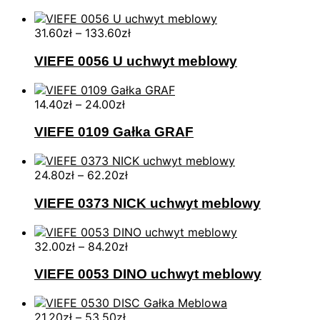
31.60
zł
–
133.60
zł
VIEFE 0056 U uchwyt meblowy
14.40
zł
–
24.00
zł
VIEFE 0109 Gałka GRAF
24.80
zł
–
62.20
zł
VIEFE 0373 NICK uchwyt meblowy
32.00
zł
–
84.20
zł
VIEFE 0053 DINO uchwyt meblowy
21.20
zł
–
53.50
zł