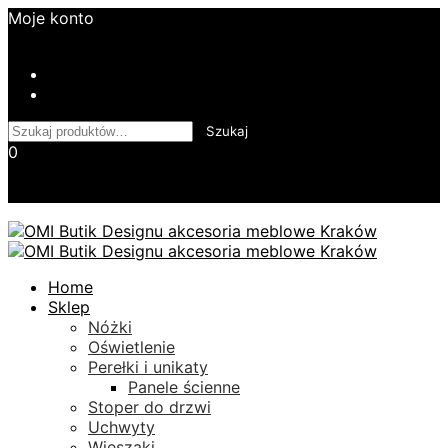
Moje konto
Login
Kontakt
Twoje Zamówienie
Szukaj:
Szukaj
0
Koszyk
Skip
Home
to
Sklep
content
Nóżki
Oświetlenie
Perełki i unikaty
Panele ścienne
Stoper do drzwi
Uchwyty
Wieszaki