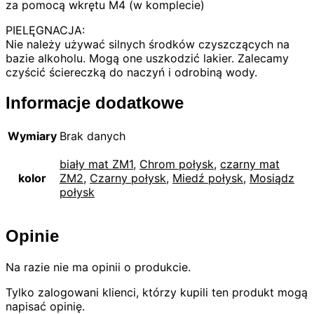
za pomocą wkrętu M4 (w komplecie)
PIELĘGNACJA:
Nie należy używać silnych środków czyszczących na
bazie alkoholu. Mogą one uszkodzić lakier. Zalecamy
czyścić ściereczką do naczyń i odrobiną wody.
Informacje dodatkowe
Wymiary
Brak danych
biały mat ZM1
,
Chrom połysk
,
czarny mat
kolor
ZM2
,
Czarny połysk
,
Miedź połysk
,
Mosiądz
połysk
Opinie
Na razie nie ma opinii o produkcie.
Tylko zalogowani klienci, którzy kupili ten produkt mogą
napisać opinię.