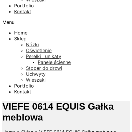
Portfolio
Kontakt
Menu
Home
Sklep
Nóżki
Oświetlenie
Perełki i unikaty
Panele ścienne
Stoper do drzwi
Uchwyty
Wieszaki
Portfolio
Kontakt
VIEFE 0614 EQUIS Gałka
meblowa