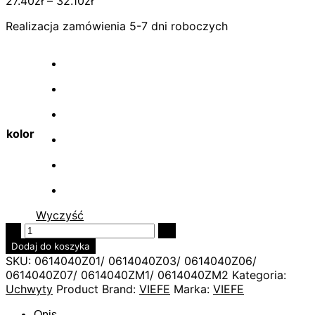
27.40
zł
–
32.10
zł
Realizacja zamówienia 5-7 dni roboczych
kolor
Wyczyść
Quantity
Dodaj do koszyka
SKU:
0614040Z01/ 0614040Z03/ 0614040Z06/
0614040Z07/ 0614040ZM1/ 0614040ZM2
Kategoria:
Uchwyty
Product Brand:
VIEFE
Marka:
VIEFE
Opis