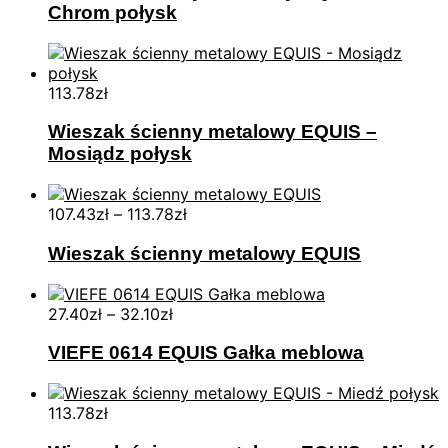
Chrom połysk
113.78
zł
Wieszak ścienny metalowy EQUIS –
Mosiądz połysk
107.43
zł
–
113.78
zł
Wieszak ścienny metalowy EQUIS
27.40
zł
–
32.10
zł
VIEFE 0614 EQUIS Gałka meblowa
113.78
zł