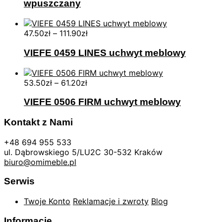
wpuszczany
47.50
zł
–
111.90
zł
VIEFE 0459 LINES uchwyt meblowy
53.50
zł
–
61.20
zł
VIEFE 0506 FIRM uchwyt meblowy
Kontakt z Nami
+48 694 955 533
ul. Dąbrowskiego 5/LU2C 30-532 Kraków
biuro@omimeble.pl
Serwis
Twoje Konto
Reklamacje i zwroty
Blog
Informacje