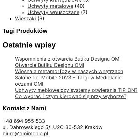
Uchwyty metalowe
(40)
Uchwyty wpuszczane
(7)
Wieszaki
(9)
Tagi Produktów
Ostatnie wpisy
Wspomnienia z otwarcia Butiku Designu OMI
Otwarcie Butiku Designu OMI
Wiosna a metamorfozy w naszych wnętrzach
Salone del Mobile 2023 – Targi w Mediolanie
oczami OMI
Uchwyty meblowe czy systemy otwierania TIP-ON?
Co wybrać i czym kierować się przy wyborze?
Kontakt z Nami
+48 694 955 533
ul. Dąbrowskiego 5/LU2C 30-532 Kraków
biuro@omimeble.pl