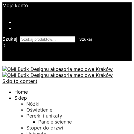
Moje konto
Login
Kontakt
Twoje Zamówienie
Szukaj:
Szukaj
0
Koszyk
Skip to content
Home
Sklep
Nóżki
Oświetlenie
Perełki i unikaty
Panele ścienne
Stoper do drzwi
Uchwyty