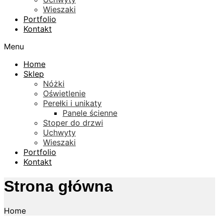
Wieszaki
Portfolio
Kontakt
Menu
Home
Sklep
Nóżki
Oświetlenie
Perełki i unikaty
Panele ścienne
Stoper do drzwi
Uchwyty
Wieszaki
Portfolio
Kontakt
Strona główna
Home