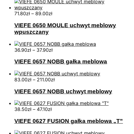
71.80
zł
–
89.00
zł
VIEFE 0650 MOULE uchwyt meblowy
wpuszczany
36.90
zł
–
37.90
zł
VIEFE 0657 NOBB gałka meblowa
83.00
zł
–
211.00
zł
VIEFE 0657 NOBB uchwyt meblowy
38.50
zł
–
47.10
zł
VIEFE 0627 FUSION gałka meblowa „T”