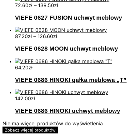
72.60
zł
–
139.50
zł
VIEFE 0627 FUSION uchwyt meblowy
87.20
zł
–
126.60
zł
VIEFE 0628 MOON uchwyt meblowy
64.20
zł
VIEFE 0686 HINOKI gałka meblowa „T”
142.00
zł
VIEFE 0686 HINOKI uchwyt meblowy
Nie ma więcej produktów do wyświetlenia
Zobacz więcej produktów