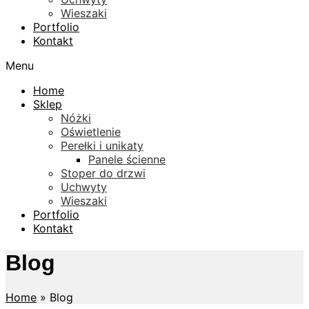
Wieszaki
Portfolio
Kontakt
Menu
Home
Sklep
Nóżki
Oświetlenie
Perełki i unikaty
Panele ścienne
Stoper do drzwi
Uchwyty
Wieszaki
Portfolio
Kontakt
Blog
Home
»
Blog