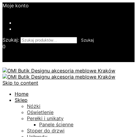
Moje konto
Login
Kontakt
Twoje Zamówienie
Szukaj:
Szukaj
0
Koszyk
Skip to content
Home
Sklep
Nóżki
Oświetlenie
Perełki i unikaty
Panele ścienne
Stoper do drzwi
Uchwyty