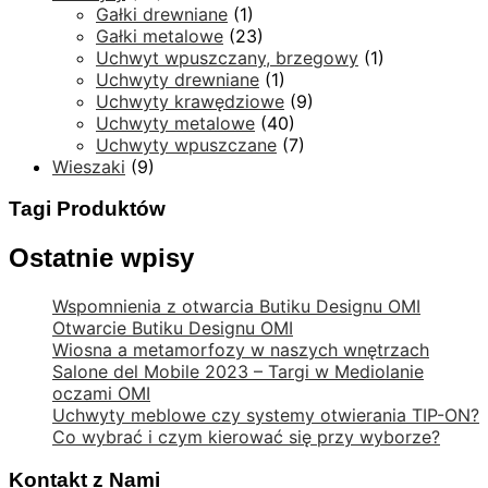
Gałki drewniane
(1)
Gałki metalowe
(23)
Uchwyt wpuszczany, brzegowy
(1)
Uchwyty drewniane
(1)
Uchwyty krawędziowe
(9)
Uchwyty metalowe
(40)
Uchwyty wpuszczane
(7)
Wieszaki
(9)
Tagi Produktów
Ostatnie wpisy
Wspomnienia z otwarcia Butiku Designu OMI
Otwarcie Butiku Designu OMI
Wiosna a metamorfozy w naszych wnętrzach
Salone del Mobile 2023 – Targi w Mediolanie
oczami OMI
Uchwyty meblowe czy systemy otwierania TIP-ON?
Co wybrać i czym kierować się przy wyborze?
Kontakt z Nami