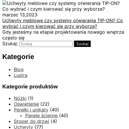
marzec 13,2023
Uchwyty meblowe czy systemy otwierania TIP-ON? Co
wybrać i czym kierować się przy wyborze?
Gdy jesteśmy na etapie projektowania nowego wnętrza
często się
Szukaj:
Kategorie
Blog
Lustra
Kategorie produktów
Nóżki
(1)
Oświetlenie
(22)
Perełki i unikaty
(40)
Panele ścienne
(40)
Stoper do drzwi
(4)
Uchwyty
(77)