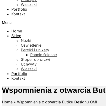
Wieszaki
Portfolio
Kontakt
Menu
Home
Sklep
Nóżki
Oświetlenie
Perełki i unikaty
Panele ścienne
Stoper do drzwi
Uchwyty
Wieszaki
Portfolio
Kontakt
Wspomnienia z otwarcia But
Home
»
Wspomnienia z otwarcia Butiku Designu OMI