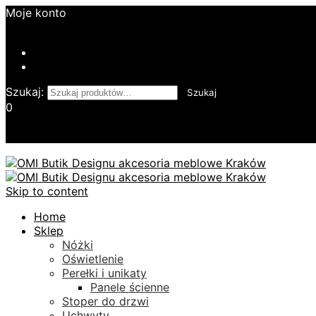
Moje konto
Login
Kontakt
Twoje Zamówienie
Szukaj:
Szukaj
0
Koszyk
Skip to content
Home
Sklep
Nóżki
Oświetlenie
Perełki i unikaty
Panele ścienne
Stoper do drzwi
Uchwyty