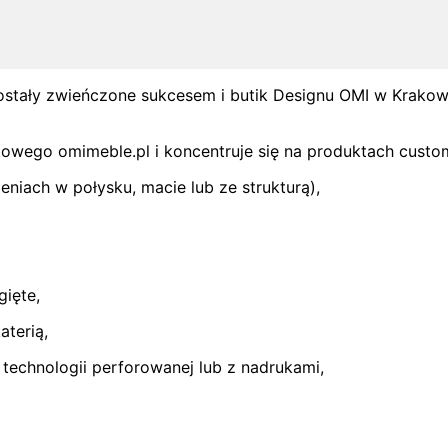
zostały zwieńczone sukcesem i butik Designu OMI w Krako
towego omimeble.pl i koncentruje się na produktach custo
niach w połysku, macie lub ze strukturą),
gięte,
aterią,
echnologii perforowanej lub z nadrukami,