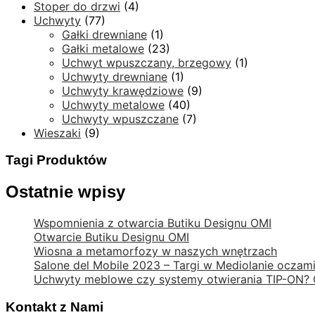
Stoper do drzwi
(4)
Uchwyty
(77)
Gałki drewniane
(1)
Gałki metalowe
(23)
Uchwyt wpuszczany, brzegowy
(1)
Uchwyty drewniane
(1)
Uchwyty krawędziowe
(9)
Uchwyty metalowe
(40)
Uchwyty wpuszczane
(7)
Wieszaki
(9)
Tagi Produktów
Ostatnie wpisy
Wspomnienia z otwarcia Butiku Designu OMI
Otwarcie Butiku Designu OMI
Wiosna a metamorfozy w naszych wnętrzach
Salone del Mobile 2023 – Targi w Mediolanie oczam
Uchwyty meblowe czy systemy otwierania TIP-ON? 
Kontakt z Nami